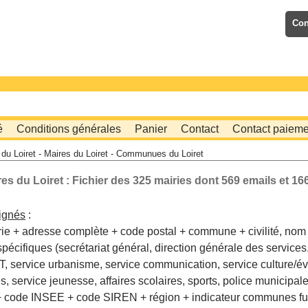
Con
é
Conditions générales
Panier
Contact
Contact paieme
 du Loiret - Maires du Loiret - Communues du Loiret
res du Loiret : Fichier des 325 mairies dont 569 emails et 166
ignés
:
ie + adresse complète + code postal + commune + civilité, nom 
pécifiques (secrétariat général, direction générale des services
, service urbanisme, service communication, service culture/é
s, service jeunesse, affaires scolaires, sports, police municipa
t + code INSEE + code SIREN + région + indicateur communes f