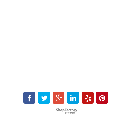
Boutique en ligne créés
avec le logiciel
eCommerce ShopFactory