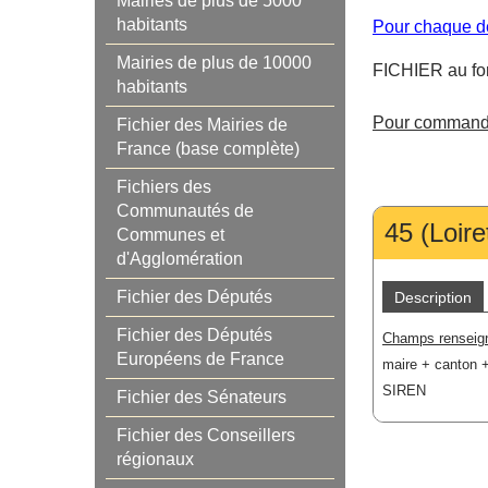
Mairies de plus de 5000
habitants
Pour chaque dé
Mairies de plus de 10000
FICHIER au 
habitants
Pour commande
Fichier des Mairies de
France (base complète)
Fichiers des
Communautés de
45 (Loire
Communes et
d'Agglomération
Fichier des Députés
Description
Fichier des Députés
Champs renseig
Européens de France
maire
+ canton +
SIREN
Fichier des Sénateurs
Fichier des Conseillers
régionaux