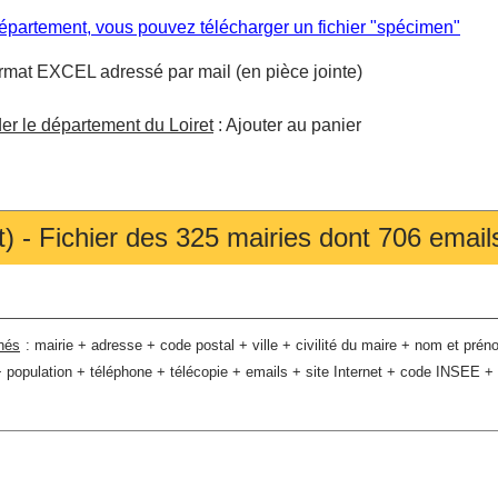
partement, vous pouvez télécharger un fichier "spécimen"
format EXCEL adressé par mail (en pièce jointe)
r le département du Loiret
: Ajouter au panier
t) - Fichier des 325 mairies dont 706 emails
nés
:
mairie + adresse + code postal + ville + civilité du maire + nom et pré
 population + téléphone + télécopie + emails + site Internet + code INSEE +