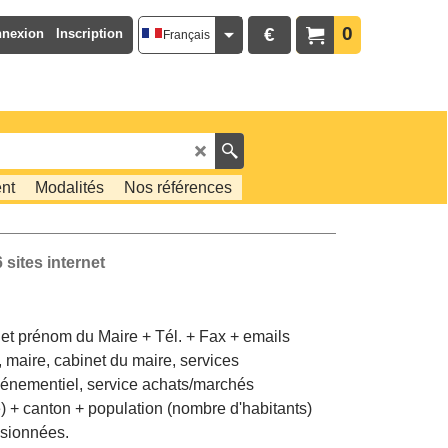
0
€
nexion
Inscription
Français
nt
Modalités
Nos références
 sites internet
et prénom du Maire + Tél. + Fax + emails
, maire, cabinet du maire, services
vénementiel, service achats/marchés
le) + canton + population (nombre d'habitants)
usionnées.