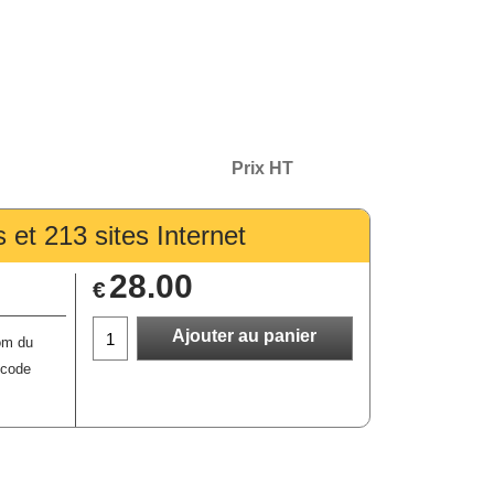
Prix HT
 et 213 sites Internet
28.00
€
Ajouter au panier
nom du
 code